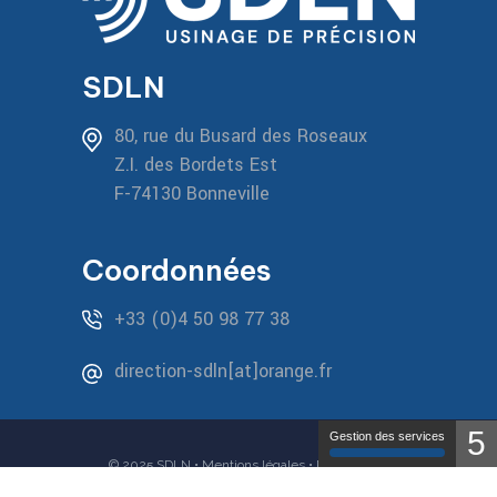
SDLN
80, rue du Busard des Roseaux
Z.I. des Bordets Est
F-74130 Bonneville
Coordonnées
+33 (0)4 50 98 77 38
direction-sdln[at]orange.fr
5
Gestion des services
© 2025 SDLN •
Mentions légales
•
Politique de