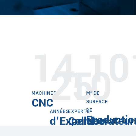
14
14
25
10
MACHINES
M² DE
CNC
SURFACE
DE
ANNÉES
EXPERTS
Productio
d'Expertise
Collaborateur